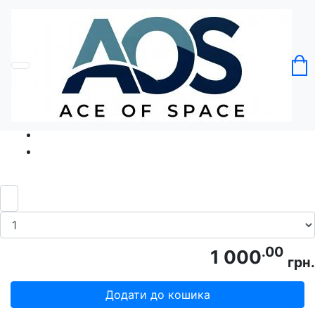
Головна
Без категорії
Єнотка тенісистка Королева корту
Код товару: Ace5395
.00
1 000
грн.
Додати до кошика