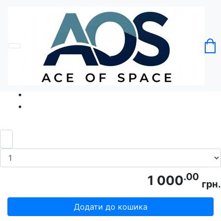
Головна
Без категорії
Єнот тенісист Король корту
Код товару: Ace5396
.00
1 000
грн.
Додати до кошика