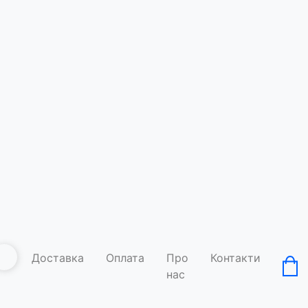
Єнотка т
Код товару: A
Умови д
Доставка
Оплата
Про
Контакти
нас