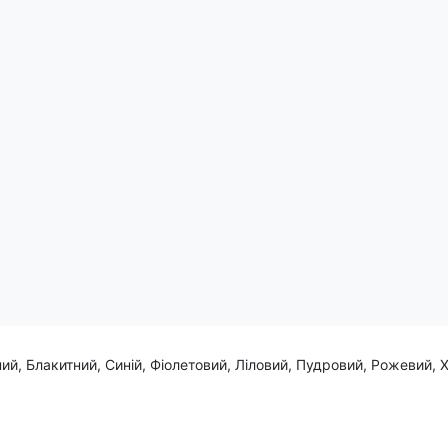
дар суперника та володіє неперевершеним форхендом, який зму
рт, не залишаючи шансів на відбиття. Форхенд від єнота - це завж
ий, Блакитний, Синій, Фіолетовий, Ліловий, Пудровий, Рожевий, 