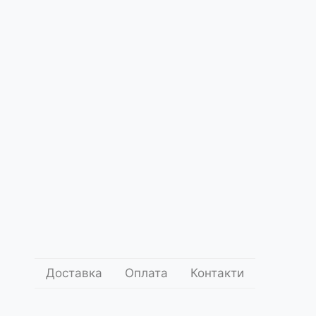
Про
нас
енісистка Королева корту
ce5399
.00
1 000
грн.
Додати до кошика
оставки
Умови оплати
Доставка
Оплата
Контакти
Поділитись: