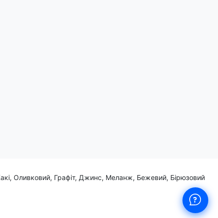
шує тремтіти від страху.
ди ейс!
Хакі, Оливковий, Графіт, Джинс, Меланж, Бежевий, Бірюзовий