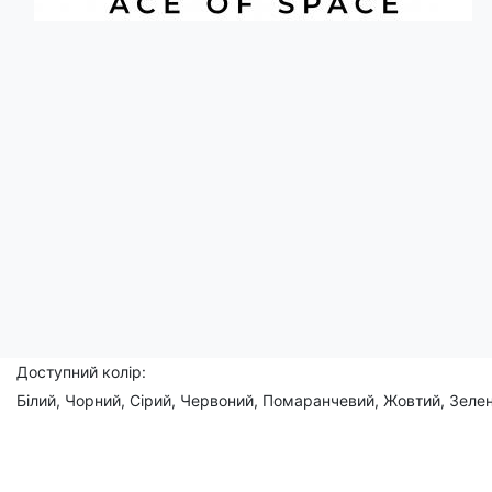
Опис
Цея єнотка почувається на корті, як вдома.
Впевнено переміщується по майданчику, передбачає кожен у
Вона б'є по м'ячу з такою силою, що той летить через весь ко
Єнотиха-тенісистка - це справжня королева корту!
Чоловіча, жіноча, дитяча
Склад: 95% бавовна, 5% еластан.
Доступний колір:
Білий, Чорний, Сірий, Червоний, Помаранчевий, Жовтий, Зелен