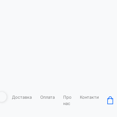
Єнот фут
Код товару: A
Умови д
Доставка
Оплата
Про
Контакти
нас