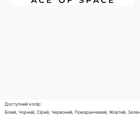
Опис
Єнот-футболіст: ось це так гол!
А цей єнот - майстер дриблінгу! Легко обходить суперників, як
команди та її рушійна сила.
Чоловіча, жіноча, дитяча
Склад: 95% бавовна, 5% еластан.
Доступний колір:
Білий, Чорний, Сірий, Червоний, Помаранчевий, Жовтий, Зелен