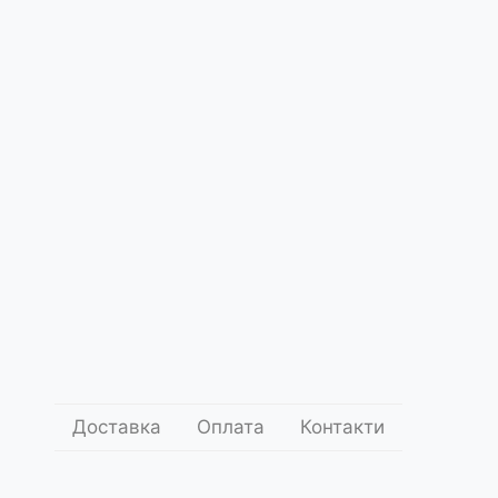
Про
нас
боліст
ce5392
.00
1 000
грн.
Додати до кошика
оставки
Умови оплати
Доставка
Оплата
Контакти