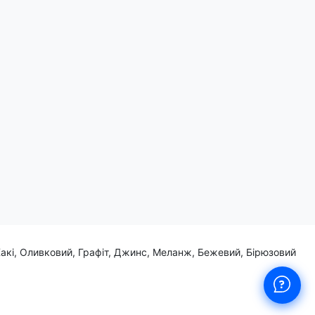
Поділитись:
жнє видовище, яке захоплює глядачів. Він - справжній лідер
Хакі, Оливковий, Графіт, Джинс, Меланж, Бежевий, Бірюзовий