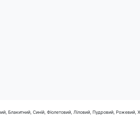
 конус, і створює гольові моменти з нічого. Його гра - це справ
ий, Блакитний, Синій, Фіолетовий, Ліловий, Пудровий, Рожевий, 