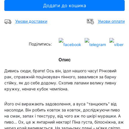
Додати до кошика
Умови доставки
Умови оплати
Поділитись:
Опис
Дивись сюди, брате! Ось він, ідол нашого часу! Річковий
рак, справжній поціновувач пінного, завалився за барну
стійку, як до себе додому. Схопив лапами велику пивну
кружку, неначе кубок чемпіона.
Його очі виражають задоволення, а вуса "танцюють" від
насолоди. Він робить ковток за ковток, досліджуючи пиво
на смак, запах і текстуру, від чого аж по шкірі мурашки. А
пиво... Ох, це ж янтарний нектар! Піна густа, білосніжна, аж
через край виливається. На задньому плані – м'яке світло,