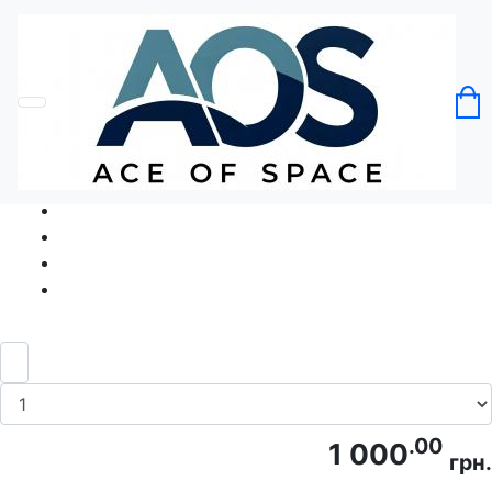
Головна
Без категорії
Рак п'є пиво
Код товару: Ace5404
.00
1 000
грн.