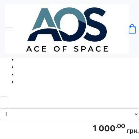
Головна
Без категорії
Щеня у квітах Собака Квіти
Код товару: Ace5428
.00
1 000
грн.